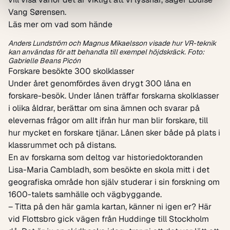
Vang Sørensen.
Läs mer om vad som hände
Anders Lundström och Magnus Mikaelsson visade hur VR-teknik
kan användas för att behandla till exempel höjdskräck. Foto:
Gabrielle Beans Picón
Forskare besökte 300 skolklasser
Under året genomfördes även drygt 300 låna en
forskare-besök. Under lånen träffar forskarna skolklasser
i olika åldrar, berättar om sina ämnen och svarar på
elevernas frågor om allt ifrån hur man blir forskare, till
hur mycket en forskare tjänar. Lånen sker både på plats i
klassrummet och på distans.
En av forskarna som deltog var historiedoktoranden
Lisa-Maria Cambladh, som besökte en skola mitt i det
geografiska område hon själv studerar i sin forskning om
1600-talets samhälle och vägbyggande.
– Titta på den här gamla kartan, känner ni igen er? Här
vid Flottsbro gick vägen från Huddinge till Stockholm