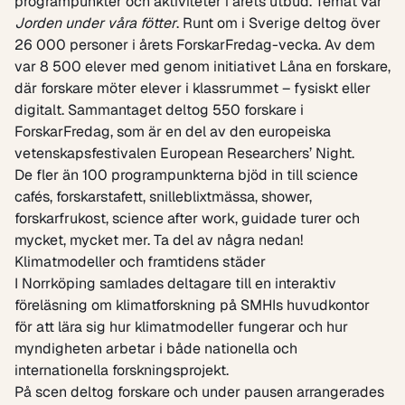
programpunkter och aktiviteter i årets utbud. Temat var
Jorden under våra fötter
.
Runt om i Sverige deltog över
26 000 personer i årets ForskarFredag-vecka. Av dem
var 8 500 elever med genom initiativet Låna en forskare,
där forskare möter elever i klassrummet – fysiskt eller
digitalt. Sammantaget deltog 550 forskare i
ForskarFredag, som är en del av den europeiska
vetenskapsfestivalen European Researchers’ Night.
De fler än 100 programpunkterna bjöd in till science
cafés, forskarstafett, snilleblixtmässa, shower,
forskarfrukost, science after work, guidade turer och
mycket, mycket mer. Ta del av några nedan!
Klimatmodeller och framtidens städer
I Norrköping samlades deltagare till en interaktiv
föreläsning om klimatforskning på SMHIs huvudkontor
för att lära sig hur klimatmodeller fungerar och hur
myndigheten arbetar i både nationella och
internationella forskningsprojekt.
På scen deltog forskare och under pausen arrangerades