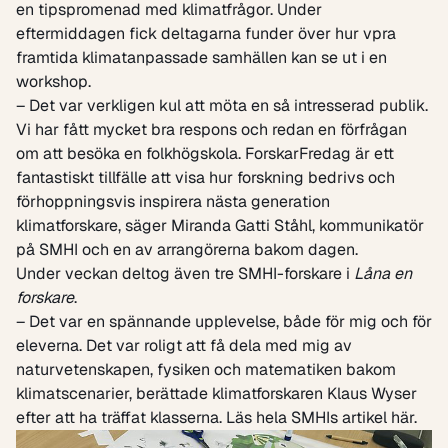
en tipspromenad med klimatfrågor. Under
eftermiddagen fick deltagarna funder över hur vpra
framtida klimatanpassade samhällen kan se ut i en
workshop.
– Det var verkligen kul att möta en så intresserad publik.
Vi har fått mycket bra respons och redan en förfrågan
om att besöka en folkhögskola. ForskarFredag är ett
fantastiskt tillfälle att visa hur forskning bedrivs och
förhoppningsvis inspirera nästa generation
klimatforskare, säger Miranda Gatti Ståhl, kommunikatör
på SMHI och en av arrangörerna bakom dagen.
Under veckan deltog även tre SMHI-forskare i
Låna en
forskare
.
– Det var en spännande upplevelse, både för mig och för
eleverna. Det var roligt att få dela med mig av
naturvetenskapen, fysiken och matematiken bakom
klimatscenarier, berättade klimatforskaren Klaus Wyser
efter att ha träffat klasserna.
Läs hela SMHIs artikel här.