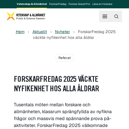
Vetenskap & Allmänhet
ForskarFredag
Forskar Grand Prix
Låna en forskare
Hem
Aktuellt
Nyheter
ForskarFredag 2025
väckte nyfikenhet hos alla åldrar
Referat
FORSKARFREDAG 2025 VÄCKTE
NYFIKENHET HOS ALLA ÅLDRAR
Tusentals möten mellan forskare och
allmänheten, klassrum sprängfyllda av nyfikna
frågor och massvis med spännande prova på-
aktiviteter. ForskarFredag 2025 välkomnade