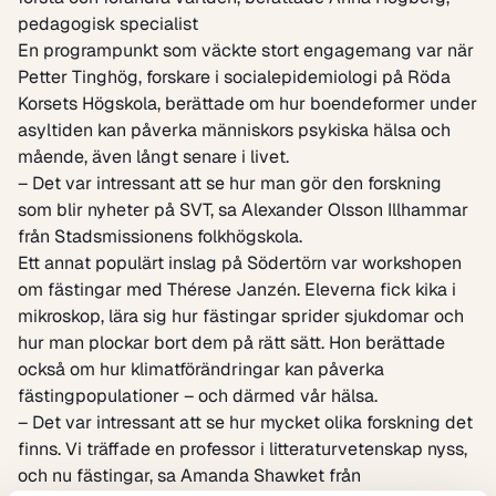
pedagogisk specialist
En programpunkt som väckte stort engagemang var när
Petter Tinghög, forskare i socialepidemiologi på Röda
Korsets Högskola, berättade om hur boendeformer under
asyltiden kan påverka människors psykiska hälsa och
mående, även långt senare i livet.
– Det var intressant att se hur man gör den forskning
som blir nyheter på SVT, sa Alexander Olsson Illhammar
från Stadsmissionens folkhögskola.
Ett annat populärt inslag på Södertörn var workshopen
om fästingar med Thérese Janzén. Eleverna fick kika i
mikroskop, lära sig hur fästingar sprider sjukdomar och
hur man plockar bort dem på rätt sätt. Hon berättade
också om hur klimatförändringar kan påverka
fästingpopulationer – och därmed vår hälsa.
– Det var intressant att se hur mycket olika forskning det
finns. Vi träffade en professor i litteraturvetenskap nyss,
och nu fästingar, sa Amanda Shawket från