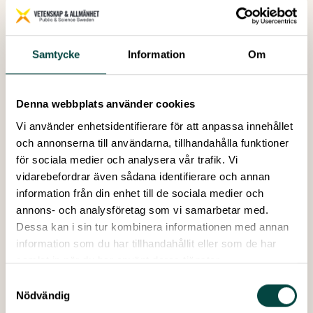
Huddingegymnasiet.
Läs mer om vad som hände under ForskarFredag på
Södertörns högskola
Jord, vind och vatten
Samtycke
Information
Om
På
Alnarp Agroecology farm
i Skåne, som drivs av SLU-
studenter och forskare, bjöds gymnasieelever och
allmänhet på en guidad rundtur för att lära sig om
Denna webbplats använder cookies
småskalig ekologisk odling under ForskarFredag helgen.
Vi använder enhetsidentifierare för att anpassa innehållet
Vid fyra interaktiva lärstationer fick besökarna även
och annonserna till användarna, tillhandahålla funktioner
undersöka jordens funktioner med hjälp av sina sinnen.
för sociala medier och analysera vår trafik. Vi
Aktiviteterna som utfördes var en del av EU-projektet
vidarebefordrar även sådana identifierare och annan
LOESS, som arbetar för att öka medvetenheten kring
information från din enhet till de sociala medier och
jordhälsa.
annons- och analysföretag som vi samarbetar med.
Dessa kan i sin tur kombinera informationen med annan
På Alnarp undersökte besökarna jordens funktioner med hjälp av
sina sinnen.
information som du har tillhandahållit eller som de har
Mullrande myror, vettskrämd i VR och sinnliga
samlat in när du har använt deras tjänster.
sensationer
Samtyckesval
I Umeå bjöds det in till ForskarFredagsmys. På Curiosum
Nödvändig
fanns det fullt med interaktiva stationer att välja mellan.