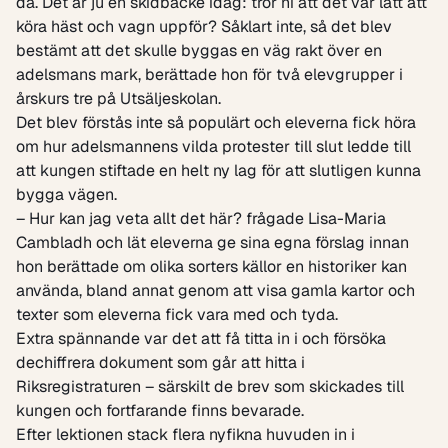
då. Det är ju en skidbacke idag: tror ni att det var lätt att
köra häst och vagn uppför? Såklart inte, så det blev
bestämt att det skulle byggas en väg rakt över en
adelsmans mark, berättade hon för två elevgrupper i
årskurs tre på Utsäljeskolan.
Det blev förstås inte så populärt och eleverna fick höra
om hur adelsmannens vilda protester till slut ledde till
att kungen stiftade en helt ny lag för att slutligen kunna
bygga vägen.
– Hur kan jag veta allt det här? frågade Lisa-Maria
Cambladh och lät eleverna ge sina egna förslag innan
hon berättade om olika sorters källor en historiker kan
använda, bland annat genom att visa gamla kartor och
texter som eleverna fick vara med och tyda.
Extra spännande var det att få titta in i och försöka
dechiffrera dokument som går att hitta i
Riksregistraturen – särskilt de brev som skickades till
kungen och fortfarande finns bevarade.
Efter lektionen stack flera nyfikna huvuden in i