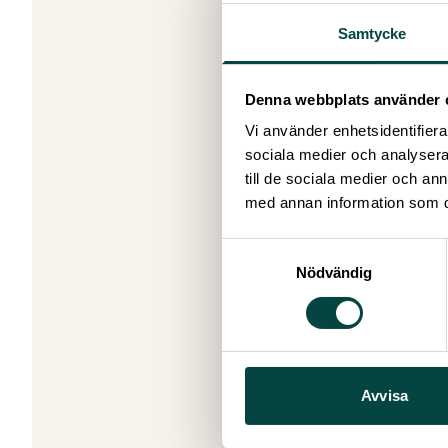
cancerfors
Samtycke
Efter Luís
ett stort 
Hur mycket
Denna webbplats använder 
Frågorna s
Vi använder enhetsidentifierar
lönenivå s
sociala medier och analysera 
Dessutom 
till de sociala medier och a
kemiläxa, v
med annan information som du 
Vad hoppas
Även efter
Samtyckesval
exempel s
Nödvändig
stamcells
Luís svarar 
immunologis
Efter eve
på vissa a
Avvisa
gav under 
Jag är så 