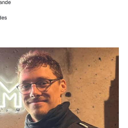
nande
des