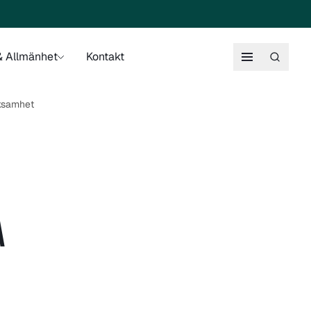
 Allmänhet
Kontakt
rksamhet
A