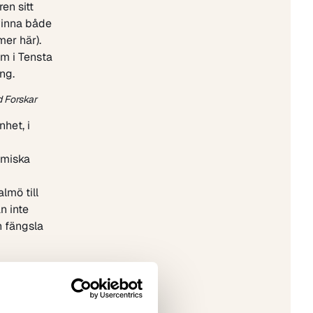
en sitt
vinna både
 mer
här
).
um
i Tensta
ng.
d Forskar
het, i
emiska
lmö till
n inte
n fängsla
ättade om
samtidigt