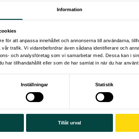
kning.
Information
 presentation var det dags för eleverna att ställa sina frågor. 
intresse för både hans karriärval och hans nuvarande forskning.
 tjänar en forskare?
cookies
pände över allt från nyfikenhet kring hur en forskares vardag
e för att anpassa innehållet och annonserna till användarna, tillh
er ut till mer invecklade frågor om Luís vetenskapliga upptäck
vår trafik. Vi vidarebefordrar även sådana identifierare och anna
frågade en av eleverna Luís om han kunde hjälpa till med de
nnons- och analysföretag som vi samarbetar med. Dessa kan i sin
ilket han artigt fick avböja.
har tillhandahållit eller som de har samlat in när du har använt 
 du på med din forskning på kort och lång sikt?
 evenemanget var eleverna genuint nyfikna på Luís och hans a
tällde Kalbinur Sadikhodjaeva många insatta frågor om
Inställningar
Statistik
forskning och immunsystemet.
på Kalbinurs intressanta frågor och fördjupade sig i sin forskning och de
ka implikationer.
Foto: Vendela Kjerner, Public & Science Sweden.
nemanget var Luís mycket imponerad av den höga vetenskapl
v frågorna. ”Det var fantastiskt hur mycket uppmärksamhet e
Tillåt urval
hela eftermiddagen och hur stort intresse de visade för det j
glad över besöket.”