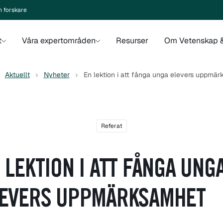
n forskare
t
Våra expertområden
Resurser
Om Vetenskap &
Aktuellt
Nyheter
En lektion i att fånga unga elevers uppmä
Referat
 LEKTION I ATT FÅNGA UNG
EVERS UPPMÄRKSAMHET