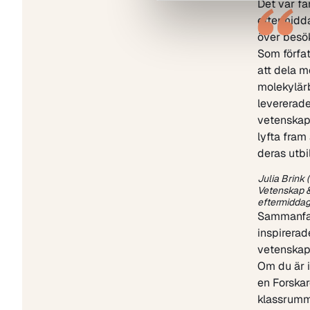
Det var f
eftermidda
över besö
Som förfat
att dela m
molekylärb
levererade
vetenskapl
lyfta fram
deras utbi
Julia Brink 
Vetenskap &
eftermidda
Sammanfat
inspirerad
vetenskap
Om du är in
en Forska
klassrumm