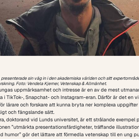
a presenterade sin väg in i den akademiska världen och sitt expertområd
rskning.
Foto: Vendela Kjerner, Vetenskap & Allmänhet.
 ungas uppmärksamhet och intresse är en av de mest utman
a i TikTok-, Snapchat- och Instagram-eran. Därför är det en vi
för lärare och forskare att kunna bryta ner komplexa uppgifter
eligt och fängslande sätt.
ira, doktorand vid Lunds universitet, är ett strålande exempel 
nen ”utmärkta presentationsfärdigheter, träffande illustratio
d humor” gör det lättare att förmedla vetenskap till en ung pub