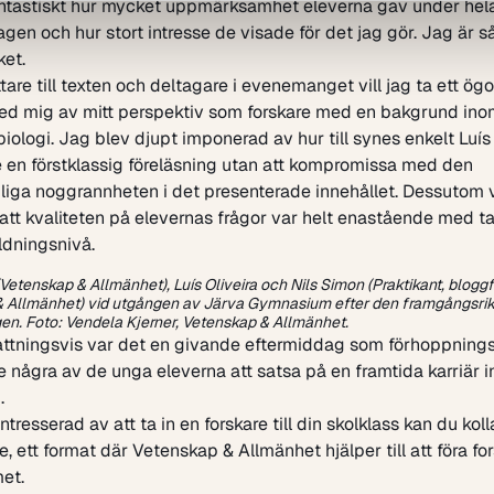
antastiskt hur mycket uppmärksamhet eleverna gav under hel
gen och hur stort intresse de visade för det jag gör. Jag är s
ket.
tare till texten och deltagare i evenemanget vill jag ta ett ögo
ed mig av mitt perspektiv som forskare med en bakgrund ino
iologi. Jag blev djupt imponerad av hur till synes enkelt Luís
 en förstklassig föreläsning utan att kompromissa med den
iga noggrannheten i det presenterade innehållet. Dessutom vi
 att kvaliteten på elevernas frågor var helt enastående med t
ldningsnivå.
(Vetenskap & Allmänhet), Luís Oliveira och Nils Simon (Praktikant, bloggf
 Allmänhet) vid utgången av Järva Gymnasium efter den framgångsri
gen.
Foto: Vendela Kjerner, Vetenskap & Allmänhet.
tningsvis var det en givande eftermiddag som förhoppnings
e några av de unga eleverna att satsa på en framtida karriär 
.
tresserad av att ta in en forskare till din skolklass kan du koll
re
, ett format där Vetenskap & Allmänhet hjälper till att föra for
et.