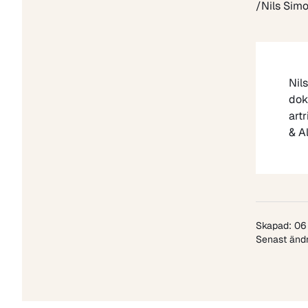
/Nils Simo
Nil
dok
art
& A
Skapad: 06
Senast ändr