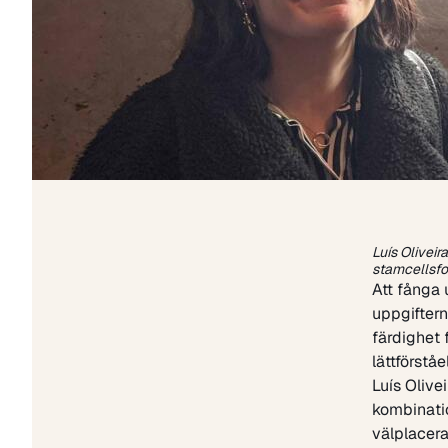
Luís Oliveir
stamcellsfo
Att fånga
uppgiftern
färdighet 
lättförstå
Luís Olive
kombinatio
välplacera