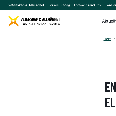
Vetenskap & Allmänhet
ForskarFredag
Forskar Grand Prix
Låna e
Aktuell
Hem
EN
EL