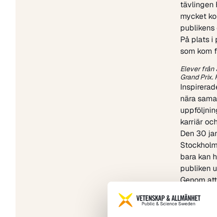
tävlingen
mycket ko
publikens 
På plats i
som kom fr
Elever från
Grand Prix.
Inspirera
nära sama
uppföljnin
karriär oc
Den 30 jan
Stockholm.
bara kan h
publiken u
Genom att
förvandlad
hur det gi
grunden i