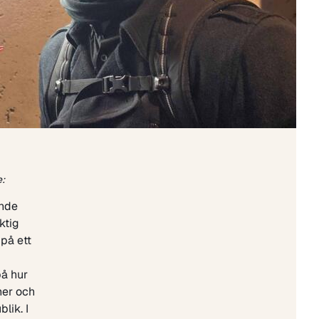
e:
ande
ktig
 på ett
på hur
ner och
lik. I