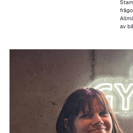
Stamc
fråg
Allmä
av bå