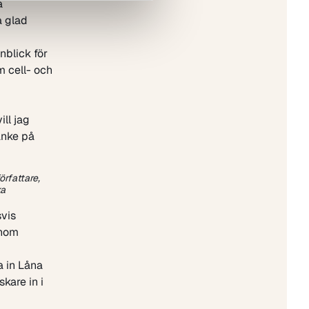
a
å glad
nblick för
m cell- och
ll jag
anke på
örfattare,
ka
vis
inom
a in
Låna
skare in i