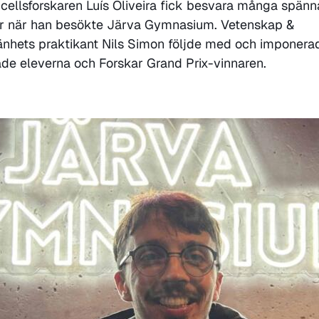
ellsforskaren Luís Oliveira fick besvara många spän
or när han besökte Järva Gymnasium. Vetenskap &
nhets praktikant Nils Simon följde med och imponera
de eleverna och Forskar Grand Prix-vinnaren.