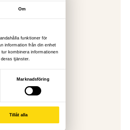
Om
Det fanns
 och
andahålla funktioner för
ter.
n information från din enhet
ras
 tur kombinera informationen
deras tjänster.
rbete. Till
Marknadsföring
ss
iga nivån
leverna
Tillåt alla
ag gör.