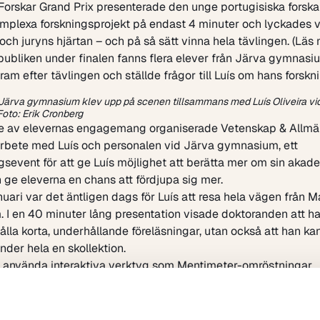
Forskar Grand Prix
presenterade den unge portugisiska forskar
mplexa forskningsprojekt på endast 4 minuter och lyckades 
och juryns hjärtan – och på så sätt vinna hela tävlingen. (Läs
 publiken under finalen fanns flera elever från
Järva gymnasi
am efter tävlingen och ställde frågor till Luís om hans forskni
 Järva gymnasium klev upp på scenen tillsammans med Luís Oliveira vi
Foto: Erik Cronberg
de av elevernas engagemang organiserade Vetenskap & Allmän
rbete med Luís och personalen vid Järva gymnasium, ett
gsevent för att ge Luís möjlighet att berätta mer om sin akad
h ge eleverna en chans att fördjupa sig mer.
uari var det äntligen dags för Luís att resa hela vägen från Ma
 I en 40 minuter lång presentation visade doktoranden att ha
ålla korta, underhållande föreläsningar, utan också att han ka
nder hela en skollektion.
 använda interaktiva verktyg som Mentimeter-omröstningar
e Luís sin presentation till en engagerande aktivitet och ber
ck till när han började sina doktorandstudier. Han förklarade 
nom stamcellsforskning och hur den kan tillämpas inom