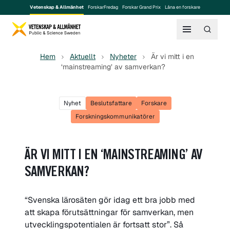
Vetenskap & Allmänhet
ForskarFredag
Forskar Grand Prix
Låna en forskare
Hem
Aktuellt
Nyheter
Är vi mitt i en
‘mainstreaming’ av samverkan?
Nyhet
Beslutsfattare
Forskare
Forskningskommunikatörer
ÄR VI MITT I EN ‘MAINSTREAMING’ AV
SAMVERKAN?
“Svenska lärosäten gör idag ett bra jobb med
att skapa förutsättningar för samverkan, men
utvecklingspotentialen är fortsatt stor”. Så