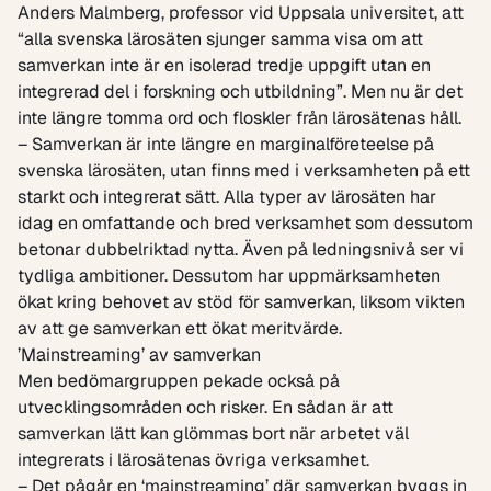
Anders Malmberg, professor vid Uppsala universitet, att
“alla svenska lärosäten sjunger samma visa om att
samverkan inte är en isolerad tredje uppgift utan en
integrerad del i forskning och utbildning”. Men nu är det
inte längre tomma ord och floskler från lärosätenas håll.
– Samverkan är inte längre en marginalföreteelse på
svenska lärosäten, utan finns med i verksamheten på ett
starkt och integrerat sätt. Alla typer av lärosäten har
idag en omfattande och bred verksamhet som dessutom
betonar dubbelriktad nytta. Även på ledningsnivå ser vi
tydliga ambitioner. Dessutom har uppmärksamheten
ökat kring behovet av stöd för samverkan, liksom vikten
av att ge samverkan ett ökat meritvärde.
’Mainstreaming’ av samverkan
Men bedömargruppen pekade också på
utvecklingsområden och risker. En sådan är att
samverkan lätt kan glömmas bort när arbetet väl
integrerats i lärosätenas övriga verksamhet.
– Det pågår en ‘mainstreaming’ där samverkan byggs in