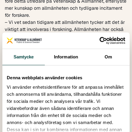
före detta utredare på Vetenskap & Allmänhet, efterlyste
mer kunskap om allmänheten och tydligare incitament
för forskare.
– Vi vet sedan tidigare att allmänheten tycker att det är
viktigt att involveras i forskning. Allmänheten har också
höga tankar om samverkan med forskare och lärosäten.
Överlag vet vi också att forskare tycker att allmänheten
bör involveras i forskning. Däremot verkar det
Samtycke
Information
Om
fortfarande råda en viss oklarhet bland forskare kring
vilka allmänheten faktiskt är, vem som ingår i
allmänheten, vad allmänheten kan bidra med till
Denna webbplats använder cookies
forskningen, och hur man som forskare kan samarbeta
med allmänheten.
Vi använder enhetsidentifierare för att anpassa innehållet
Dessutom finns det en skev fördelning i vilka delar av
och annonserna till användarna, tillhandahålla funktioner
allmänheten som involveras i forskning.
för sociala medier och analysera vår trafik. Vi
– När det gäller medborgarforskning och andra typer av
vidarebefordrar även sådana identifierare och annan
samverkan mellan forskare och allmänhet ser vi en tydlig
information från din enhet till de sociala medier och
snedvridning mot personer med högre utbildning och
annons- och analysföretag som vi samarbetar med.
hög socioekonomisk status. Här har lärosäten och
Dessa kan i sin tur kombinera informationen med annan