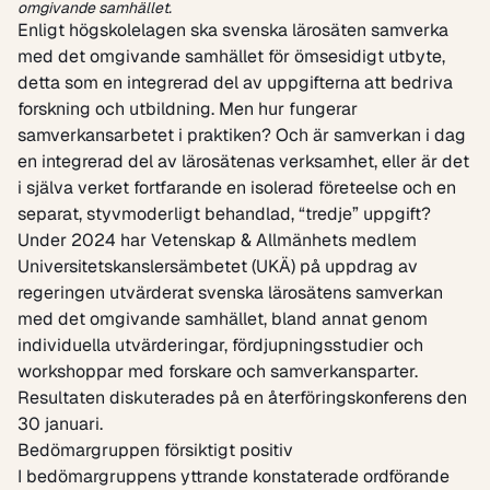
omgivande samhället.
Enligt högskolelagen ska svenska lärosäten samverka
med det omgivande samhället för ömsesidigt utbyte,
detta som en integrerad del av uppgifterna att bedriva
forskning och utbildning. Men hur fungerar
samverkansarbetet i praktiken? Och är samverkan i dag
en integrerad del av lärosätenas verksamhet, eller är det
i själva verket fortfarande en isolerad företeelse och en
separat, styvmoderligt behandlad, “tredje” uppgift?
Under 2024 har Vetenskap & Allmänhets medlem
Universitetskanslersämbetet (UKÄ) på uppdrag av
regeringen utvärderat svenska lärosätens samverkan
med det omgivande samhället, bland annat genom
individuella utvärderingar, fördjupningsstudier och
workshoppar med forskare och samverkansparter.
Resultaten diskuterades på en återföringskonferens den
30 januari.
Bedömargruppen försiktigt positiv
I bedömargruppens yttrande konstaterade ordförande