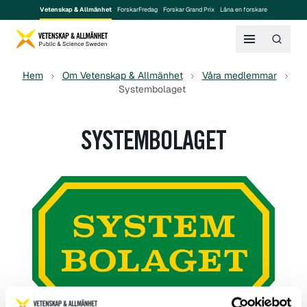
Vetenskap & Allmänhet
ForskarFredag
Forskar Grand Prix
Låna en forskare
Hem
Om Vetenskap & Allmänhet
Våra medlemmar
Systembolaget
SYSTEMBOLAGET