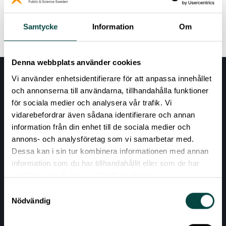
Read more
Samtycke
Information
Om
Denna webbplats använder cookies
Vi använder enhetsidentifierare för att anpassa innehållet
och annonserna till användarna, tillhandahålla funktioner
för sociala medier och analysera vår trafik. Vi
vidarebefordrar även sådana identifierare och annan
information från din enhet till de sociala medier och
annons- och analysföretag som vi samarbetar med.
Dessa kan i sin tur kombinera informationen med annan
AKTUELLT
information som du har tillhandahållit eller som de har
samlat in när du har använt deras tjänster.
VÅRA EXPERTOMRÅDEN
Samtyckesval
RESURSER
Nödvändig
OM VETENSKAP & ALLMÄNHET