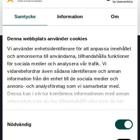
Read more
Samtycke
Information
Om
Denna webbplats använder cookies
Vi använder enhetsidentifierare för att anpassa innehållet
och annonserna till användarna, tillhandahålla funktioner
för sociala medier och analysera vår trafik. Vi
vidarebefordrar även sådana identifierare och annan
information från din enhet till de sociala medier och
annons- och analysföretag som vi samarbetar med.
Dessa kan i sin tur kombinera informationen med annan
AKTUELLT
information som du har tillhandahållit eller som de har
samlat in när du har använt deras tjänster.
VÅRA EXPERTOMRÅDEN
Samtyckesval
RESURSER
Nödvändig
OM VETENSKAP & ALLMÄNHET