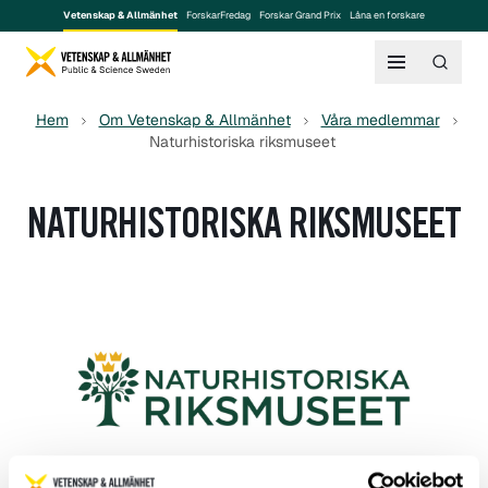
Vetenskap & Allmänhet
ForskarFredag
Forskar Grand Prix
Låna en forskare
Hem
Om Vetenskap & Allmänhet
Våra medlemmar
Naturhistoriska riksmuseet
NATURHISTORISKA RIKSMUSEET