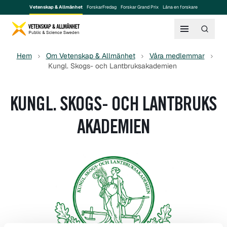
Vetenskap & Allmänhet
ForskarFredag
Forskar Grand Prix
Låna en forskare
Hem
Om Vetenskap & Allmänhet
Våra medlemmar
Kungl. Skogs- och Lantbruksakademien
KUNGL. SKOGS- OCH LANTBRUKS
AKADEMIEN