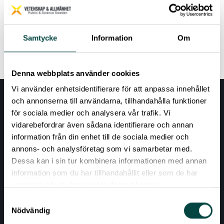
Samtycke
Information
Om
Read more
Denna webbplats använder cookies
Vi använder enhetsidentifierare för att anpassa innehållet
och annonserna till användarna, tillhandahålla funktioner
för sociala medier och analysera vår trafik. Vi
vidarebefordrar även sådana identifierare och annan
information från din enhet till de sociala medier och
annons- och analysföretag som vi samarbetar med.
Dessa kan i sin tur kombinera informationen med annan
information som du har tillhandahållit eller som de har
AKTUELLT
samlat in när du har använt deras tjänster.
Samtyckesval
VÅRA EXPERTOMRÅDEN
Nödvändig
RESURSER