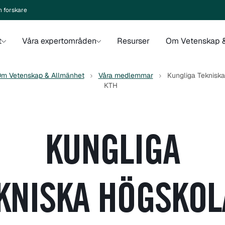
n forskare
t
Våra expertområden
Resurser
Om Vetenskap &
m Vetenskap & Allmänhet
Våra medlemmar
Kungliga Tekniska
KTH
KUNGLIGA
KNISKA HÖGSKOL