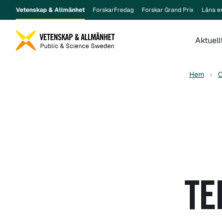
Vetenskap & Allmänhet
ForskarFredag
Forskar Grand Prix
Låna e
Aktuell
Hem
O
TE