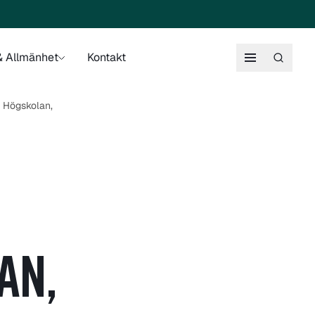
 Allmänhet
Kontakt
 Högskolan,
AN,