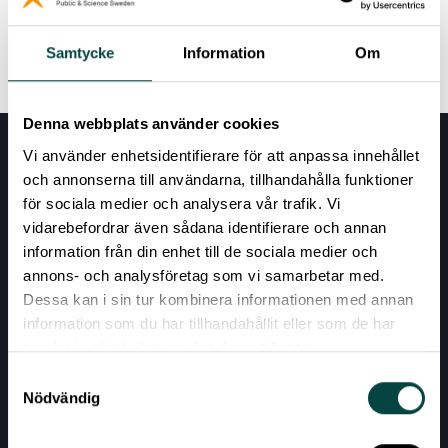
Read more
Samtycke
Information
Om
Denna webbplats använder cookies
Vi använder enhetsidentifierare för att anpassa innehållet
och annonserna till användarna, tillhandahålla funktioner
för sociala medier och analysera vår trafik. Vi
vidarebefordrar även sådana identifierare och annan
information från din enhet till de sociala medier och
annons- och analysföretag som vi samarbetar med.
Dessa kan i sin tur kombinera informationen med annan
AKTUELLT
information som du har tillhandahållit eller som de har
samlat in när du har använt deras tjänster.
VÅRA EXPERTOMRÅDEN
Samtyckesval
RESURSER
Nödvändig
OM VETENSKAP & ALLMÄNHET