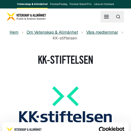
Vetenskap & Allmänhet
ForskarFredag
Forskar Grand Prix
Låna en forskare
Hem
Om Vetenskap & Allmänhet
Våra medlemmar
KK-stiftelsen
KK-STIFTELSEN