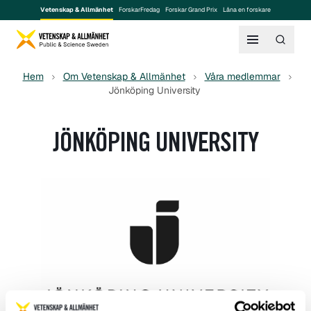
Vetenskap & Allmänhet
ForskarFredag
Forskar Grand Prix
Låna en forskare
Hem
Om Vetenskap & Allmänhet
Våra medlemmar
Jönköping University
JÖNKÖPING UNIVERSITY