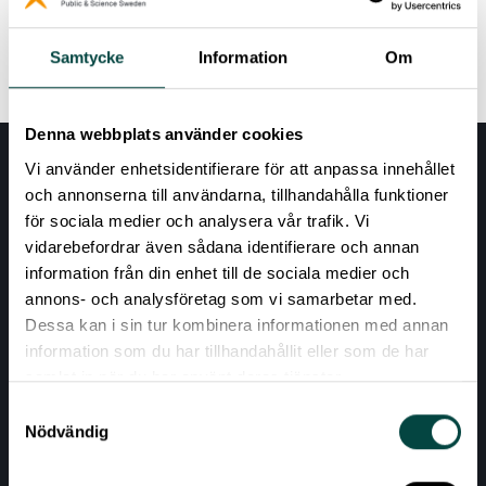
Read more
Samtycke
Information
Om
Denna webbplats använder cookies
Vi använder enhetsidentifierare för att anpassa innehållet
och annonserna till användarna, tillhandahålla funktioner
för sociala medier och analysera vår trafik. Vi
vidarebefordrar även sådana identifierare och annan
information från din enhet till de sociala medier och
annons- och analysföretag som vi samarbetar med.
Dessa kan i sin tur kombinera informationen med annan
AKTUELLT
information som du har tillhandahållit eller som de har
samlat in när du har använt deras tjänster.
VÅRA EXPERTOMRÅDEN
Samtyckesval
RESURSER
Nödvändig
OM VETENSKAP & ALLMÄNHET