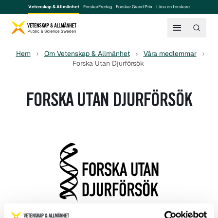
Vetenskap & Allmänhet
ForskarFredag
Forskar Grand Prix
Låna en forskare
Hem
Om Vetenskap & Allmänhet
Våra medlemmar
Forska Utan Djurförsök
FORSKA UTAN DJURFÖRSÖK