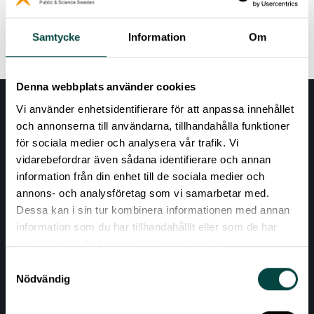
Read more
Samtycke
Information
Om
Denna webbplats använder cookies
Vi använder enhetsidentifierare för att anpassa innehållet
och annonserna till användarna, tillhandahålla funktioner
för sociala medier och analysera vår trafik. Vi
vidarebefordrar även sådana identifierare och annan
information från din enhet till de sociala medier och
annons- och analysföretag som vi samarbetar med.
Dessa kan i sin tur kombinera informationen med annan
AKTUELLT
information som du har tillhandahållit eller som de har
samlat in när du har använt deras tjänster.
VÅRA EXPERTOMRÅDEN
Samtyckesval
RESURSER
Nödvändig
OM VETENSKAP & ALLMÄNHET