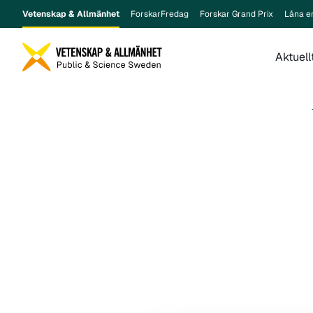
Vetenskap & Allmänhet
ForskarFredag
Forskar Grand Prix
Låna e
Aktuell