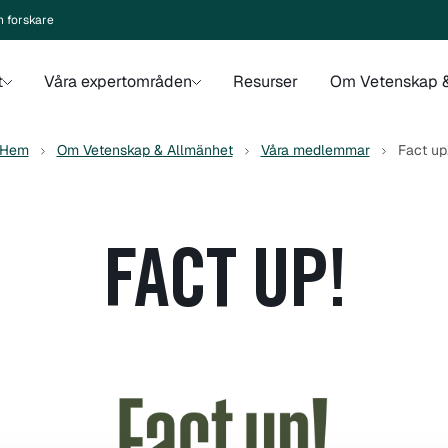
n forskare
t
Våra expertområden
Resurser
Om Vetenskap &
Hem
Om Vetenskap & Allmänhet
Våra medlemmar
Fact up
FACT UP!