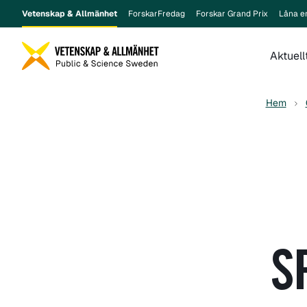
Vetenskap & Allmänhet
ForskarFredag
Forskar Grand Prix
Låna e
Aktuell
Hem
S