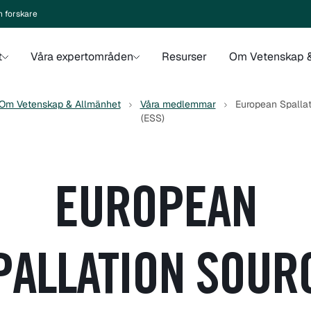
n forskare
t
Våra expertområden
Resurser
Om Vetenskap &
Om Vetenskap & Allmänhet
Våra medlemmar
European Spalla
(ESS)
EUROPEAN
PALLATION SOUR