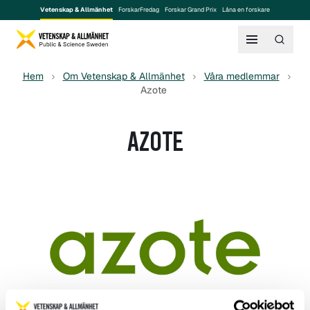
Vetenskap & Allmänhet
ForskarFredag
Forskar Grand Prix
Låna en forskare
Hem
Om Vetenskap & Allmänhet
Våra medlemmar
Azote
AZOTE