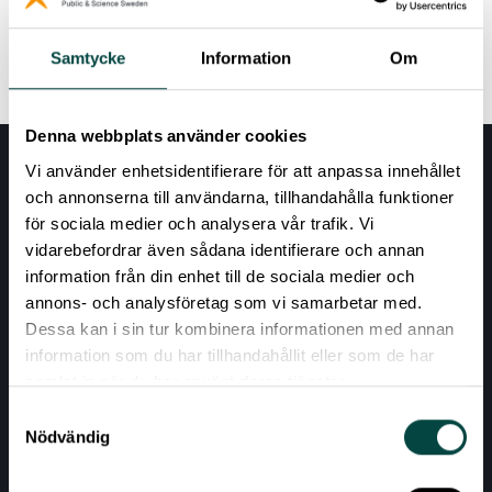
Read more
Samtycke
Information
Om
Denna webbplats använder cookies
Vi använder enhetsidentifierare för att anpassa innehållet
och annonserna till användarna, tillhandahålla funktioner
för sociala medier och analysera vår trafik. Vi
vidarebefordrar även sådana identifierare och annan
information från din enhet till de sociala medier och
annons- och analysföretag som vi samarbetar med.
Dessa kan i sin tur kombinera informationen med annan
AKTUELLT
information som du har tillhandahållit eller som de har
samlat in när du har använt deras tjänster.
VÅRA EXPERTOMRÅDEN
Samtyckesval
RESURSER
Nödvändig
OM VETENSKAP & ALLMÄNHET