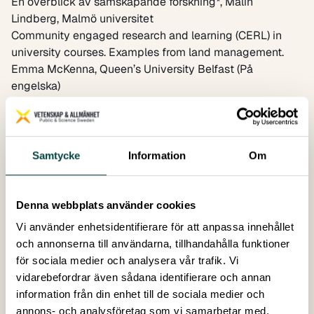
En överblick av samskapande forskning*,
Malin
Lindberg
, Malmö universitet
Community engaged research and learning (CERL)
in
university courses. Examples from land management.
Emma McKenna
, Queen’s University Belfast (På
engelska)
All things co!
Motiv för och erfarenheter av att starta en
universitetskurs.
Eric Asaba,
Göteborgs universitet
Diskussion. Vad bör en universitetskurs i samskapande
forskning* innehålla?
Samtycke
Information
Om
Detta webbinarium är även en del av Resurscentret för
forskningskommunikation.
Vill du ha mer information om webbinariet eller
Denna webbplats använder cookies
Vetenskap & Allmänhets arbete med samskapande
Vi använder enhetsidentifierare för att anpassa innehållet
forskning? Kontakta gärna Kjell Bolmgren, utredare och
och annonserna till användarna, tillhandahålla funktioner
bitr. generalsekreterare. Vill du veta mer om
för sociala medier och analysera vår trafik. Vi
Resurscentret för utbildningar inom
vidarebefordrar även sådana identifierare och annan
forskningskommunikation? Välkommen att kontakta
information från din enhet till de sociala medier och
projektledare Bengi Tikansak.
annons- och analysföretag som vi samarbetar med.