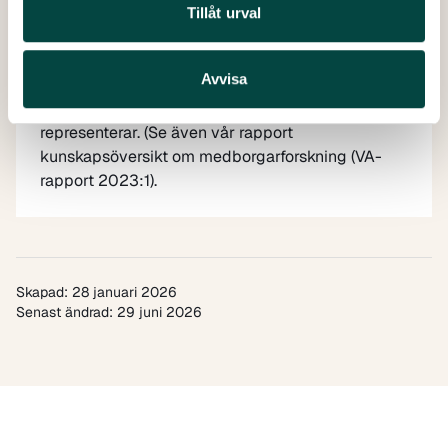
Community engaged research, Participatory
Tillåt urval
action research, Public engagement, Public and
Patient Involvement etc. Vår övertygelse är att vi
Avvisa
har mycket att lära av varandra oavsett vilken av
dessa samskapande forskningstraditioner vi
representerar. (Se även vår rapport
kunskapsöversikt om medborgarforskning (VA-
rapport 2023:1).
Skapad: 28 januari 2026
Senast ändrad: 29 juni 2026