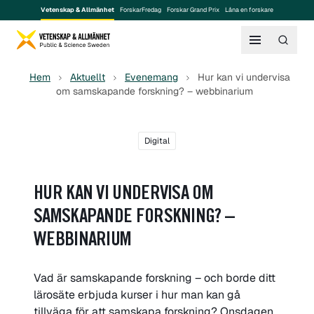
Vetenskap & Allmänhet
ForskarFredag
Forskar Grand Prix
Låna en forskare
Hem
Aktuellt
Evenemang
Hur kan vi undervisa
om samskapande forskning? – webbinarium
Digital
HUR KAN VI UNDERVISA OM
SAMSKAPANDE FORSKNING? –
WEBBINARIUM
Vad är samskapande forskning – och borde ditt
lärosäte erbjuda kurser i hur man kan gå
tillväga för att samskapa forskning? Onsdagen