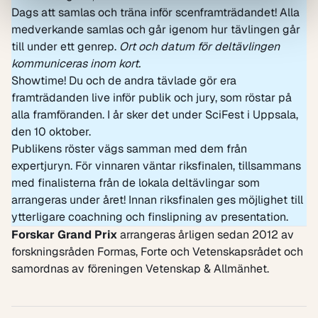
Dags att samlas och träna inför scenframträdandet! Alla
medverkande samlas och går igenom hur tävlingen går
till under ett genrep.
Ort och datum för deltävlingen
kommuniceras inom kort.
Showtime! Du och de andra tävlade gör era
framträdanden live inför publik och jury, som röstar på
alla framföranden. I år sker det under SciFest i Uppsala,
den 10 oktober.
Publikens röster vägs samman med dem från
expertjuryn. För vinnaren väntar riksfinalen, tillsammans
med finalisterna från de lokala deltävlingar som
arrangeras under året! Innan riksfinalen ges möjlighet till
ytterligare coachning och finslipning av presentation.
Forskar Grand Prix
arrangeras årligen sedan 2012 av
forskningsråden
Formas
,
Forte
och
Vetenskapsrådet
och
samordnas av föreningen
Vetenskap & Allmänhet
.