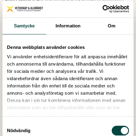
Förståelse
– Hur väl du lyckas skapa en dramaturgi i
din presentation och hur du använder språket
(lätta/svåra ord, målande beskrivningar, m.m.).
Framförande
– Hur väl du lyckas engagera publiken
Samtycke
Information
Om
med hjälp av kroppsspråk, röst, utspel, osv.
Så här ansöker du om att vara med i den nationella
deltävlingen
Denna webbplats använder cookies
Ansök på ett av följande sätt:
Vi använder enhetsidentifierare för att anpassa innehållet
(
Fyll i formulär och ladda upp din film här
)
och annonserna till användarna, tillhandahålla funktioner
Alternativ A:
för sociala medier och analysera vår trafik. Vi
Spela in en video där du presenterar dig själv. Vi vill
vidarebefordrar även sådana identifierare och annan
veta:
information från din enhet till de sociala medier och
• Vem är du?
annons- och analysföretag som vi samarbetar med.
• Vad forskar du om?
Dessa kan i sin tur kombinera informationen med annan
• Varför vill du vara med och tävla i Forskar Grand Prix?
information som du har tillhandahållit eller som de har
Max 2 minuter.
samlat in när du har använt deras tjänster.
Alternativ B:
Spela in en första version av den 4 -
Samtyckesval
Nödvändig
minuterspresentation som du vill tävla med. Den