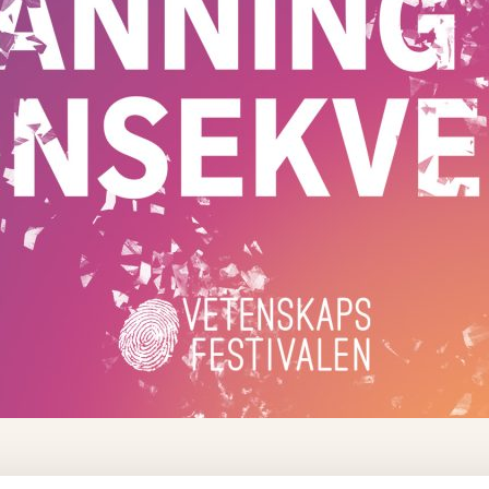
ör gymnasieklasser under Vetenskapsfestivalen i Göteborg!