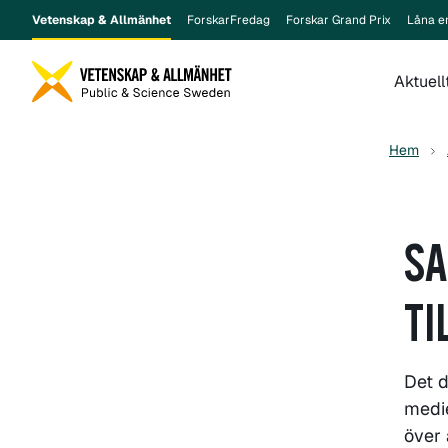
Vetenskap & Allmänhet
ForskarFredag
Forskar Grand Prix
Låna e
Aktuell
Hem
SA
TI
Det d
medi
över 