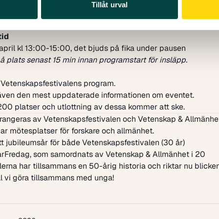
Tillåt urval
p
ever årskurs 3, samt medföljande lärare.
tid
april kl 13:00-15:00, det bjuds på fika under pausen
å plats senast 15 min innan programstart för insläpp.
 Vetenskapsfestivalens program
.
 även den mest uppdaterade informationen om eventet.
200 platser och utlottning av dessa kommer att ske.
rrangeras av Vetenskapsfestivalen och Vetenskap & Allmänhe
r mötesplatser för forskare och allmänhet.
t jubileumsår för både Vetenskapsfestivalen (30 år)
arFredag, som samordnats av Vetenskap & Allmänhet i 20
alerna har tillsammans en 50-årig historia och riktar nu blicke
ll vi göra tillsammans med unga!