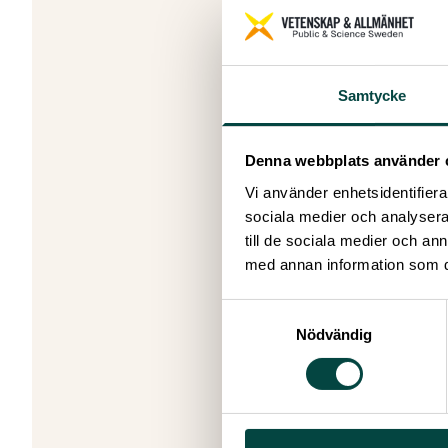
Eventet a
Välkommen
konsekvens
öppenheten
Samtycke
och scensa
förmåga at
engagera!
Denna webbplats använder 
Det är kost
Vi använder enhetsidentifierar
Medverka
sociala medier och analysera 
Aslan Ak
till de sociala medier och a
till Börsen.
med annan information som du 
Carl Heat
Han är ock
Samtyckesval
Amanda R
Nödvändig
och rättsv
hos ungdom
moraliska 
Alice Lot