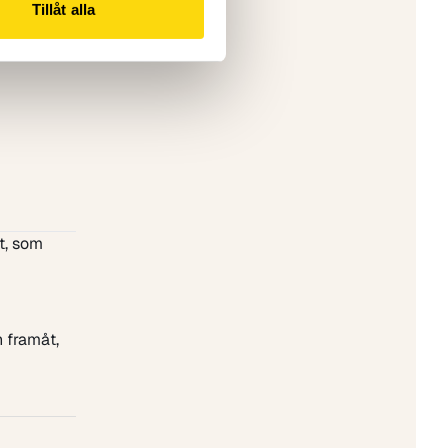
Tillåt alla
t, som
n framåt,