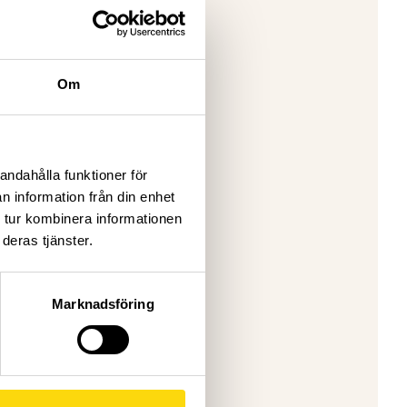
t
gen,
föredrag
Om
 egen
olvera och
andahålla funktioner för
n information från din enhet
r eleverna
 tur kombinera informationen
deras tjänster.
s, RISE.
ersitet.
, social-
Marknadsföring
imatoro
rategier,
om och för