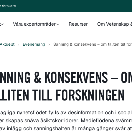
n forskare
t
Våra expertområden
Resurser
Om Vetenskap &
Aktuellt
Evenemang
Sanning & konsekvens – om tilliten till f
NNING & KONSEKVENS – O
LLITEN TILL FORSKNINGEN
agliga nyhetsflödet fylls av desinformation och i socia
er skapas snäva åsiktskorridorer. Medieflödena sväm
av inlägg och sanningshalten är många gånger svår at