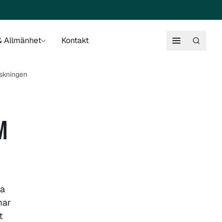
 Allmänhet
Kontakt
orskningen
M
la
mar
t