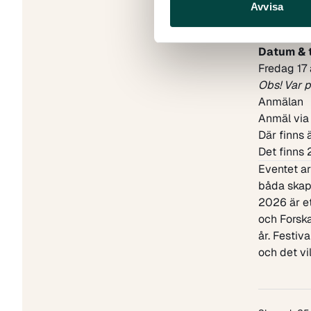
unga.
Avvisa
Målgrup
Gymnasieel
Datum & 
Fredag 17 
Obs! Var p
Anmälan
Anmäl via
Där finns
Det finns 
Eventet a
båda skapa
2026 är et
och Forsk
år. Festiv
och det vi