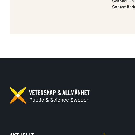
Skapad: 25
Senast ändr