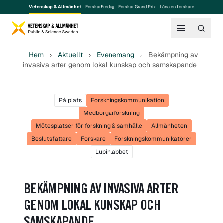
Vetenskap & Allmänhet
ForskarFredag
Forskar Grand Prix
Låna en forskare
Hem
Aktuellt
Evenemang
Bekämpning av
invasiva arter genom lokal kunskap och samskapande
På plats
Forskningskommunikation
Medborgarforskning
Mötesplatser för forskning & samhälle
Allmänheten
Beslutsfattare
Forskare
Forskningskommunikatörer
Lupinlabbet
BEKÄMPNING AV INVASIVA ARTER
GENOM LOKAL KUNSKAP OCH