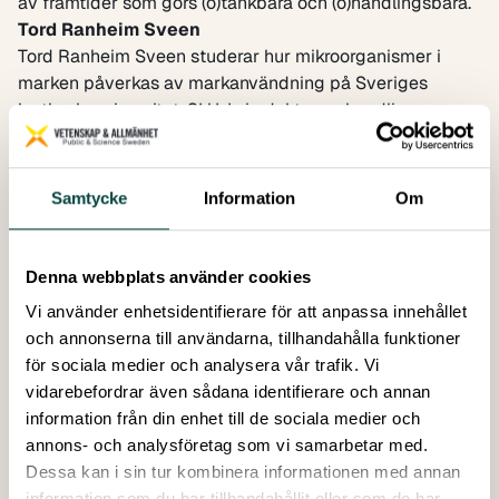
av framtider som görs (o)tänkbara och (o)handlingsbara.
Tord Ranheim Sv
een
Tord Ranheim Sveen studerar hur mikroorganismer i
marken påverkas av markanvändning på Sveriges
lantbruksuniversitet, SLU. I sin doktorsavhandling
undersökte han hur mikrobers mångfald och förmåga att
bryta ner kolämnen förändras i takt med att öppna
landskap växer igen och beskogas, och hur spår av de
Samtycke
Information
Om
mikrober vi ser i ekosystem idag kan härledas till hur
marken sköttes för decennier eller århundraden sedan.
Mängden och mångfalden av mikrober som lever i och
Denna webbplats använder cookies
runtomkring oss är närmast ofattbar, och uppskattas
Vi använder enhetsidentifierare för att anpassa innehållet
utgöra 99,8 % av alla arter på jorden. Ändå är de flesta
och annonserna till användarna, tillhandahålla funktioner
mikroorganismer idag okända, eftersom vi länge saknat
för sociala medier och analysera vår trafik. Vi
förutsättningarna för att se och studera dem. Genom att
vidarebefordrar även sådana identifierare och annan
kombinera DNA-baserade metoder med grundläggande
information från din enhet till de sociala medier och
teorier och tankar kring ekologi strävar Tord efter att
annons- och analysföretag som vi samarbetar med.
sammankoppla mikrobernas värld på molekylär nivå
Dessa kan i sin tur kombinera informationen med annan
med de ekosystem människan verkar i och genom.
information som du har tillhandahållit eller som de har