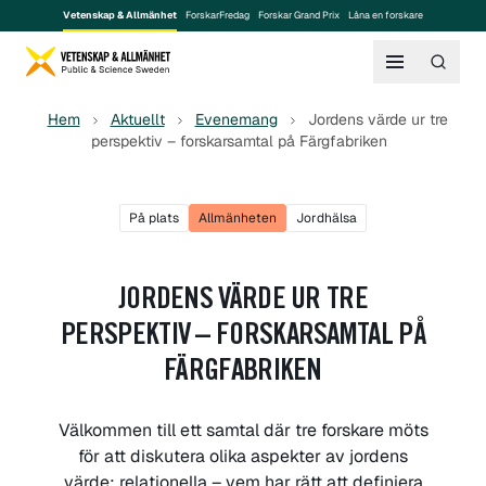
Vetenskap & Allmänhet
ForskarFredag
Forskar Grand Prix
Låna en forskare
Hem
Aktuellt
Evenemang
Jordens värde ur tre
perspektiv – forskarsamtal på Färgfabriken
På plats
Allmänheten
Jordhälsa
JORDENS VÄRDE UR TRE
PERSPEKTIV – FORSKARSAMTAL PÅ
FÄRGFABRIKEN
Välkommen till ett samtal där tre forskare möts
för att diskutera olika aspekter av jordens
värde: relationella – vem har rätt att definiera