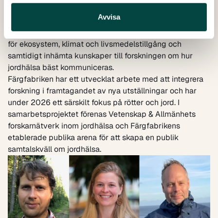
LOESS genomför vi tillsammans med 15 europeiska
Avvisa
samarbetspartners ett projekt som syftar till att utveckla
kunskapen hos allmänheten om jordhälsans betydelse
för ekosystem, klimat och livsmedelstillgång och
samtidigt inhämta kunskaper till forskningen om hur
jordhälsa bäst kommuniceras.
Färgfabriken har ett utvecklat arbete med att integrera
forskning i framtagandet av nya utställningar och har
under 2026 ett särskilt fokus på rötter och jord. I
samarbetsprojektet förenas Vetenskap & Allmänhets
forskarnätverk inom jordhälsa och Färgfabrikens
etablerade publika arena för att skapa en publik
samtalskväll om jordhälsa.