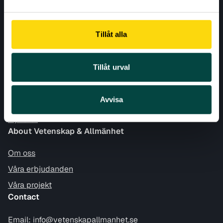
Tillåt alla
CONTACT
LATEST
Tillåt urval
NEWSLETTER
News
Avvisa
Nyheter
About Vetenskap & Allmänhet
Om oss
Våra erbjudanden
Våra projekt
Contact
Email:
info@vetenskapallmanhet.se