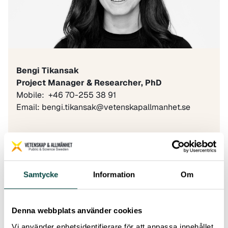
Bengi Tikansak
Project Manager & Researcher, PhD
Mobile: +46 70-255 38 91
Email:
bengi.tikansak@vetenskapallmanhet.se
As a project manager and researcher at
Public & Science Sweden, I primarily work
Samtycke
Information
Om
with the
Resource Centre for Courses in
Science Communication
and
the Swedish
Science Barometer.
I am also involved in the
Denna webbplats använder cookies
science festival
European Researchers’ Night
in Sweden
.
Vi använder enhetsidentifierare för att anpassa innehållet