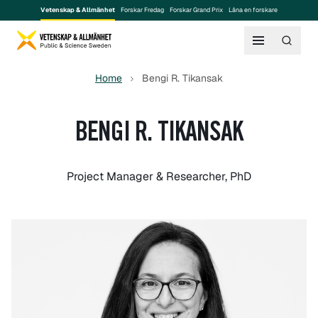
Vetenskap & Allmänhet
Forskar Fredag
Forskar Grand Prix
Låna en forskare
Home
Bengi R. Tikansak
BENGI R. TIKANSAK
Project Manager & Researcher, PhD