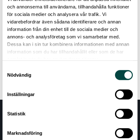
I hold a PhD in Political Science from Sabanci
och annonserna till användarna, tillhandahålla funktioner
University in Istanbul, Turkey, where my
för sociala medier och analysera vår trafik. Vi
research focused on public perceptions of
vidarebefordrar även sådana identifierare och annan
human rights. Additionally, I co-founded
information från din enhet till de sociala medier och
Turkey’s first fact-checking organisation,
annons- och analysföretag som vi samarbetar med.
which combats disinformation through
Dessa kan i sin tur kombinera informationen med annan
scientific communication and training in fact-
information som du har tillhandahållit eller som de har
checking methods.
samlat in när du har använt deras tjänster.
Samtyckesval
Nödvändig
Inställningar
Statistik
Marknadsföring