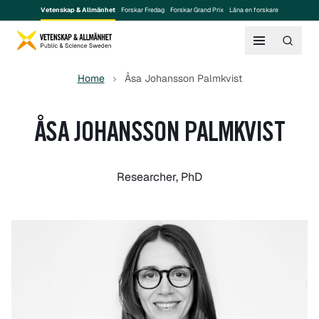
Vetenskap & Allmänhet
Forskar Fredag
Forskar Grand Prix
Låna en forskare
Home
Åsa Johansson Palmkvist
ÅSA JOHANSSON PALMKVIST
Researcher, PhD