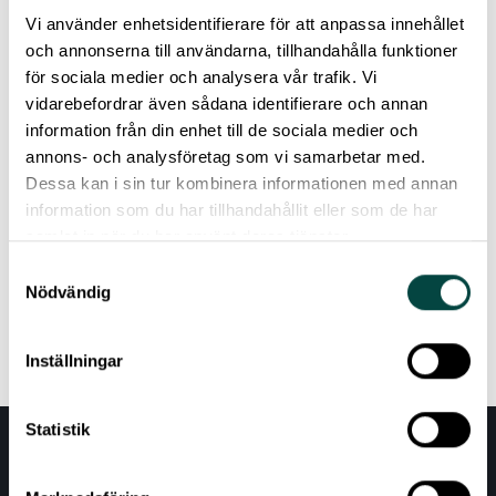
perspective. My background lies in
Vi använder enhetsidentifierare för att anpassa innehållet
engineering and gender studies.
och annonserna till användarna, tillhandahålla funktioner
The relationship between science,
för sociala medier och analysera vår trafik. Vi
technological development and societal
vidarebefordrar även sådana identifierare och annan
equality is something that is of particular
information från din enhet till de sociala medier och
interest to me. I am especially motivated by
annons- och analysföretag som vi samarbetar med.
projects which, in an engaging, creative, and
Dessa kan i sin tur kombinera informationen med annan
inclusive way, generate and communicate
information som du har tillhandahållit eller som de har
knowledge that contributes to a more
samlat in när du har använt deras tjänster.
sustainable world.
Samtyckesval
Nödvändig
Inställningar
Statistik