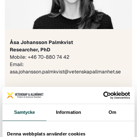
Åsa Johansson Palmkvist
Researcher, PhD
Mobile: +46 70-880 74 42
Email:
asa.johansson.palmkvist@vetenskapallmanhet.se
As a Researcher, I mainly work with Public &
Science Sweden’s
studies and surveys.
Samtycke
Information
Om
I hold a PhD in Industrial Economics and
Management from KTH Royal Institute of
Technology, where my research focused on
Denna webbplats använder cookies
artificial intelligence from a gender