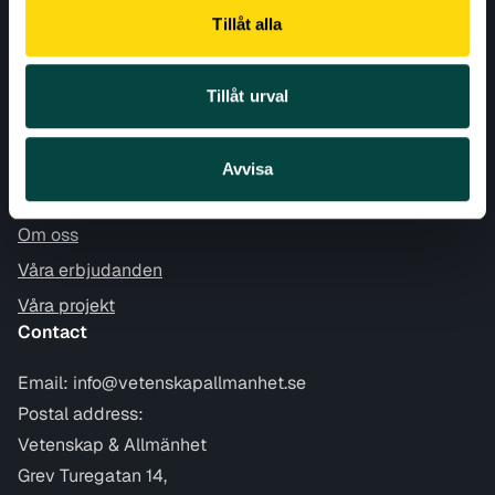
Tillåt alla
LATEST
NEWSLETTER
Tillåt urval
News
Nyheter
Avvisa
About Vetenskap & Allmänhet
Om oss
Våra erbjudanden
Våra projekt
Contact
Email:
info@vetenskapallmanhet.se
Postal address:
Vetenskap & Allmänhet
Grev Turegatan 14,